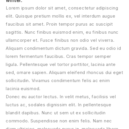
winter.
Lorem ipsum dolor sit amet, consectetur adipiscing
elit. Quisque pretium mollis ex, vel interdum augue
faucibus sit amet. Proin tempor purus ac suscipit
sagittis. Nunc finibus euismod enim, eu finibus nunc
ullamcorper et. Fusce finibus non odio vel viverra.
Aliquam condimentum dictum gravida. Sed eu odio id
lorem fermentum faucibus. Cras tempor semper
ligula. Pellentesque vel tortor porttitor, lacinia ante
sed, ornare sapien. Aliquam eleifend rhoncus dui eget
sollicitudin. Vivamus condimentum felis ac enim
lacinia euismod.
Donec eu auctor lectus. In velit metus, facilisis vel
luctus ac, sodales dignissim elit. In pellentesque
blandit dapibus. Nunc ut sem ut ex sollicitudin
commodo. Suspendisse non enim felis. Nam nec
diam ultricies, malesuada purus in, malesuada libero.